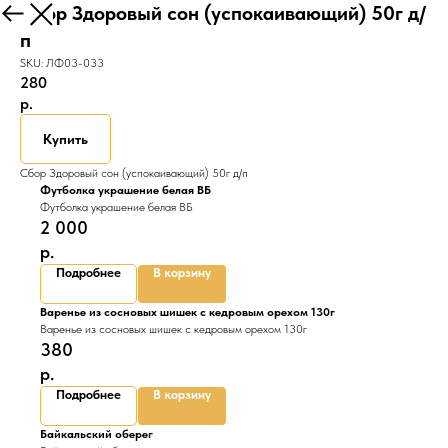
Сбор Здоровый сон (успокаивающий) 50г д/
Назад
п
SKU:
ЛФ03-033
280
р.
Купить
Сбор Здоровый сон (успокаивающий) 50г д/п
Футболка украшение белая ВБ
Футболка украшение белая ВБ
2 000
р.
Подробнее
В корзину
Варенье из сосновых шишек с кедровым орехом 130г
Варенье из сосновых шишек с кедровым орехом 130г
380
р.
Подробнее
В корзину
Байкальский оберег