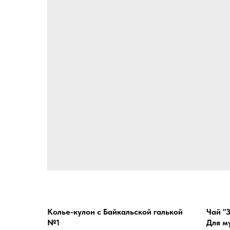
Колье-кулон с Байкальской галькой
Чай "
№1
Для м