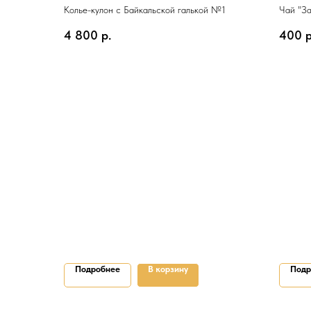
Колье-кулон с Байкальской галькой №1
Чай "За
мужчин
4 800
р.
400
р
Подробнее
В корзину
Подр