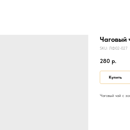
Чаговый 
SKU:
ЛФ02-027
280
р.
Купить
Чаговый чай с зо