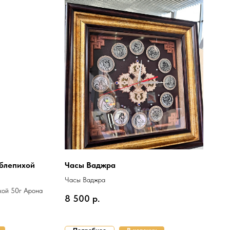
облепихой
Часы Ваджра
Часы Ваджра
хой 50г Арона
8 500
р.