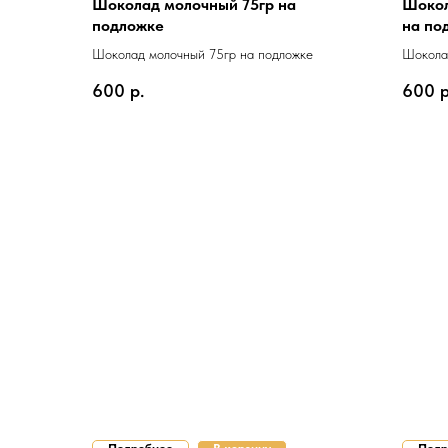
Шоколад молочный 75гр на
Шокол
подложке
на по
Шоколад молочный 75гр на подложке
Шоколад
подлож
600
р.
600
р