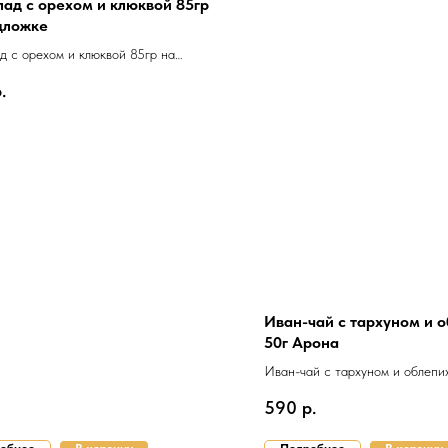
ад с орехом и клюквой 85гр
дложке
 с орехом и клюквой 85гр на
ке
.
Иван-чай с тархуном и 
50г Арона
Иван-чай с тархуном и облепи
590
р.