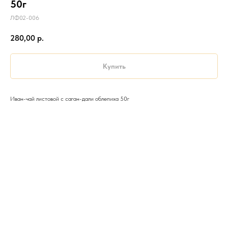
50г
ЛФ02-006
280,00
р.
Купить
Иван-чай листовой с саган-дали облепиха 50г