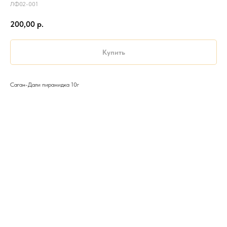
ЛФ02-001
200,00
р.
Купить
Саган-Дали пирамидка 10г