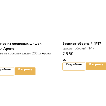
нье из сосновых шишек
Браслет сборный №17
л Арона
Браслет сборный №17
2 950
ье из сосновых шишек 200мл Арона
р.
Подробнее
В корзину
дробнее
В корзину