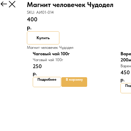
Магнит человечек Чудодел
Назад
SKU:
АИ01-014
400
р.
Купить
Магнит человечек Чудодел
Чаговый чай 100г
Варе
200м
Чаговый чай 100г
250
Варен
450
р.
р.
Подробнее
В корзину
По